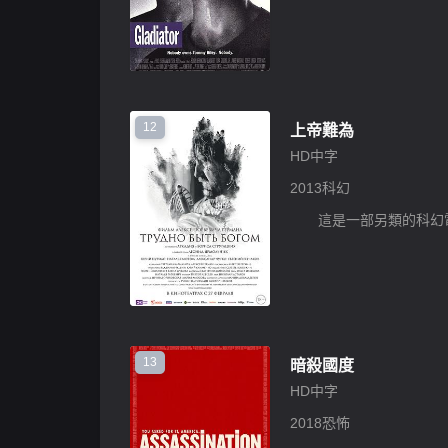
12
上帝難為
HD中字
2013
科幻
13
暗殺國度
HD中字
2018
恐怖