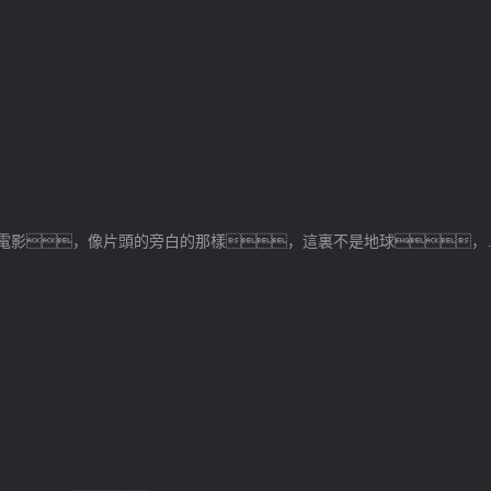
這是一部另類的科幻電影，像片頭的旁白的那樣，這裏不是地球，而是某個類似地球的星球，那裏的文明進化到了類似於地球上的歐洲中世紀。故事改編自 Strugatsky兄弟