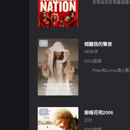
14
傾聽我的聲音
HD中字
2012
劇情
15
柳暗花明2006
正片
2006
劇情