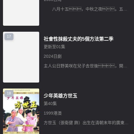
八月十五，中秋之夜。五大派掌門弟子離奇暴斃。盜帥楚留香不意卷入其中，被近珥五大掌門約定三月之內找出真凶。正當楚留香追查神秘人——影子之際，其紅顏知己沈無心竟然成為受懷疑的對象，更由此引聘段二十年前的武林秘事。另一方麵，沈無心之兄長地藏王秦震一統江湖的大業卻己悄悄展開......
17
社會性抹殺丈夫的5個方法第二季
更新至01集
2024
日劇
主人公日野美咲在兒子去世後，開始直麵丈夫和自己的問題。當偉大的愛變成社會的製裁時，她需要重新思考人生。在麵對丈夫的過程中，美咲解決問題的手段是&quot;社會性抹殺&quot;，也就是她的複仇。 在她全力複仇的同時，她學會麵對了自己和她一直逃避麵對的丈夫。
18
少年英雄方世玉
第40集
1999
港澳
方世玉（張衛健 飾）出生在清朝末年的廣東，自小就頑皮機敏，而且在母親苗翠花的調教下，更是練得一身好武功。世玉好勝頑劣，經常在外闖禍，搞得全城滿目瘡痍，經常得由苗翠花幫助解圍。父親方德雖然知道苗翠花母子兩雖然經常闖禍，但其實為人行俠仗義，也就責罰一下了事。