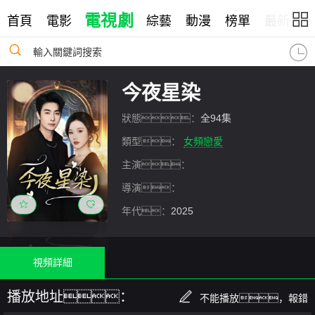
電視劇
首頁
電影
綜藝
動漫
榜單
最新
輸入關鍵詞搜索
今夜星染
狀態：
全94集
類型：
女頻戀愛
主演：
導演：
年代：
2025
視頻詳細
播放地址：
不能播放，報錯