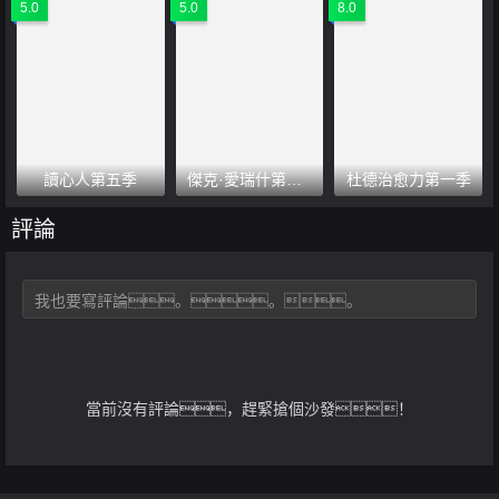
5.0
5.0
8.0
讀心人第五季
傑克·愛瑞什第一季
杜德治愈力第一季
評論
當前沒有評論，趕緊搶個沙發！