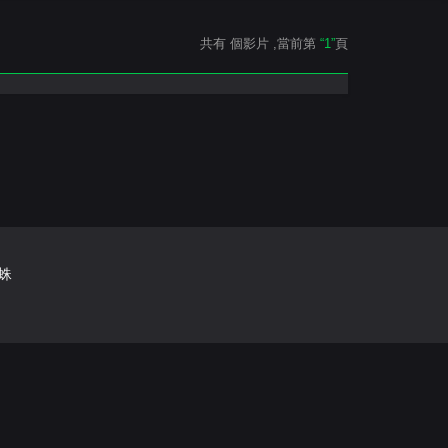
共有
個影片
,當前第
“1”
頁
蛛