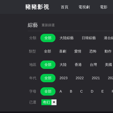
豬豬影視
首頁
電視劇
電影
綜藝
重新篩選
分類
全部
大陸綜藝
日韓綜藝
港台
類型
全部
喜劇
愛情
恐怖
動作
地區
全部
大陸
香港
台灣
美國
年代
全部
2023
2022
2021
20
字母
全部
A
B
C
D
E
已選
奇幻