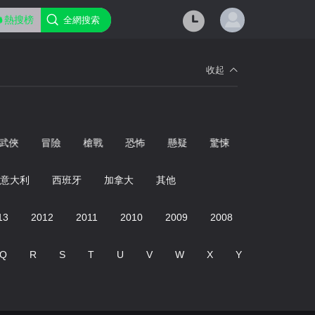
熱搜榜
全網搜索
收起
武俠
冒險
槍戰
恐怖
懸疑
驚悚
經典
青春
意大利
西班牙
加拿大
其他
13
2012
2011
2010
2009
2008
2007
20
Q
R
S
T
U
V
W
X
Y
Z
0-9