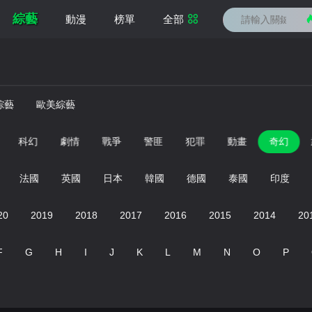
綜藝
動漫
榜單
全部
綜藝
歐美綜藝
科幻
劇情
戰爭
警匪
犯罪
動畫
奇幻
法國
英國
日本
韓國
德國
泰國
印度
20
2019
2018
2017
2016
2015
2014
20
F
G
H
I
J
K
L
M
N
O
P