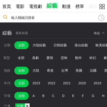
綜藝
首頁
電影
電視劇
動漫
榜單
最新
網
輸入關鍵詞搜索
綜藝
重新篩選
收起
分類
全部
大陸綜藝
日韓綜藝
港台綜藝
歐美綜
類型
全部
喜劇
愛情
恐怖
動作
科幻
地區
全部
大陸
香港
台灣
美國
法國
年代
全部
2023
2022
2021
2020
2019
字母
全部
A
B
C
D
E
F
G
H
已選
文藝