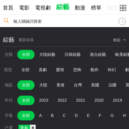
綜藝
首頁
電影
電視劇
動漫
榜單
最新
網
輸入關鍵詞搜索
綜藝
重新篩選
收起
分類
全部
大陸綜藝
日韓綜藝
港台綜藝
歐美綜
類型
全部
喜劇
愛情
恐怖
動作
科幻
地區
全部
大陸
香港
台灣
美國
法國
年代
全部
2023
2022
2021
2020
2019
字母
全部
A
B
C
D
E
F
G
H
已選
青春